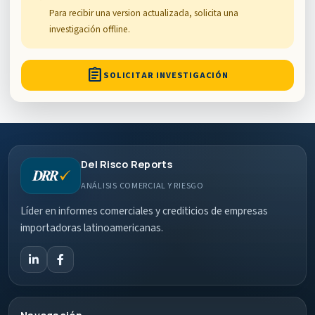
Para recibir una version actualizada, solicita una
investigación offline.
assignment
SOLICITAR INVESTIGACIÓN
Del Risco Reports
ANÁLISIS COMERCIAL Y RIESGO
Líder en informes comerciales y crediticios de empresas
importadoras latinoamericanas.