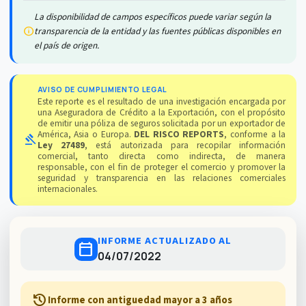
La disponibilidad de campos específicos puede variar según la
info
transparencia de la entidad y las fuentes públicas disponibles en
el país de origen.
AVISO DE CUMPLIMIENTO LEGAL
Este reporte es el resultado de una investigación encargada por
una Aseguradora de Crédito a la Exportación, con el propósito
de emitir una póliza de seguros solicitada por un exportador de
América, Asia o Europa.
DEL RISCO REPORTS
, conforme a la
gavel
Ley 27489
, está autorizada para recopilar información
comercial, tanto directa como indirecta, de manera
responsable, con el fin de proteger el comercio y promover la
seguridad y transparencia en las relaciones comerciales
internacionales.
INFORME ACTUALIZADO AL
calendar_today
04/07/2022
history
Informe con antiguedad mayor a 3 años