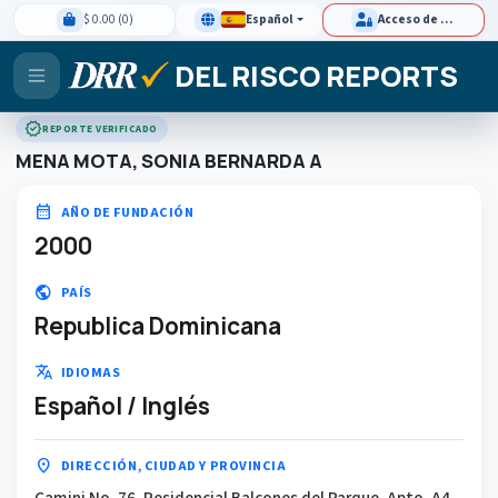
$ 0.00 (0)
Español
Acceso de clientes
DEL RISCO REPORTS
verified
REPORTE VERIFICADO
MENA MOTA, SONIA BERNARDA A
calendar_month
AÑO DE FUNDACIÓN
2000
public
PAÍS
Republica Dominicana
translate
IDIOMAS
Español / Inglés
location_on
DIRECCIÓN, CIUDAD Y PROVINCIA
Camini No. 76, Residencial Balcones del Parque, Apto. A4,