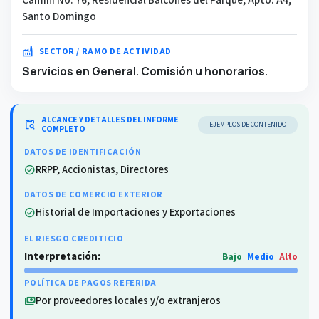
Santo Domingo
factory
SECTOR / RAMO DE ACTIVIDAD
Servicios en General. Comisión u honorarios.
ALCANCE Y DETALLES DEL INFORME
content_paste_search
EJEMPLOS DE CONTENIDO
COMPLETO
DATOS DE IDENTIFICACIÓN
RRPP, Accionistas, Directores
check_circle
DATOS DE COMERCIO EXTERIOR
Historial de Importaciones y Exportaciones
check_circle
EL RIESGO CREDITICIO
Interpretación:
Bajo
Medio
Alto
POLÍTICA DE PAGOS REFERIDA
Por proveedores locales y/o extranjeros
payments