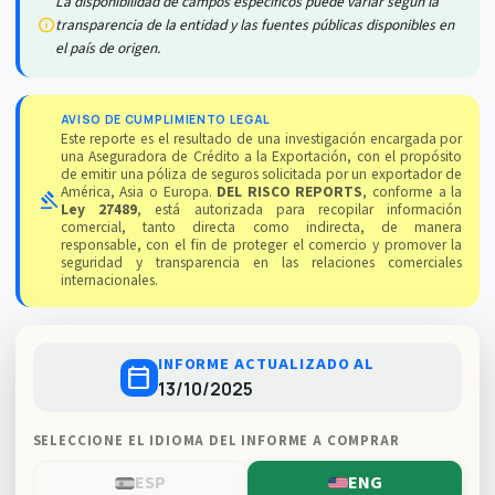
La disponibilidad de campos específicos puede variar según la
info
transparencia de la entidad y las fuentes públicas disponibles en
el país de origen.
AVISO DE CUMPLIMIENTO LEGAL
Este reporte es el resultado de una investigación encargada por
una Aseguradora de Crédito a la Exportación, con el propósito
de emitir una póliza de seguros solicitada por un exportador de
América, Asia o Europa.
DEL RISCO REPORTS
, conforme a la
gavel
Ley 27489
, está autorizada para recopilar información
comercial, tanto directa como indirecta, de manera
responsable, con el fin de proteger el comercio y promover la
seguridad y transparencia en las relaciones comerciales
internacionales.
INFORME ACTUALIZADO AL
calendar_today
13/10/2025
SELECCIONE EL IDIOMA DEL INFORME A COMPRAR
ESP
ENG