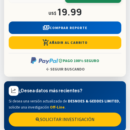
19.99
US$
payments
COMPRAR REPORTE
add_shopping_cart
AÑADIR AL CARRITO
verified_user
PAGO 100% SEGURO
arrow_back
SEGUIR BUSCANDO
¿Desea datos más recientes?
Si desea una versión actualizada de
DESNOES & GEDDES LIMITED
,
solicite una investigación
Off-Line
.
SOLICITAR INVESTIGACIÓN
search_insights