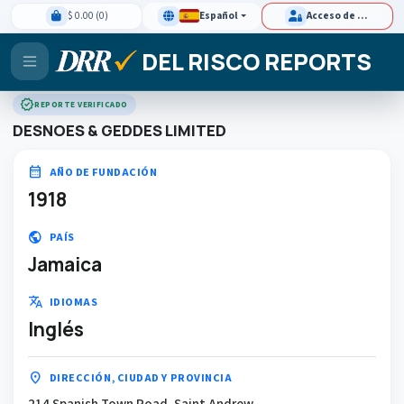
$ 0.00 (0)
Español
Acceso de clientes
DEL RISCO REPORTS
verified
REPORTE VERIFICADO
DESNOES & GEDDES LIMITED
calendar_month
AÑO DE FUNDACIÓN
1918
public
PAÍS
Jamaica
translate
IDIOMAS
Inglés
location_on
DIRECCIÓN, CIUDAD Y PROVINCIA
214 Spanish Town Road, Saint Andrew