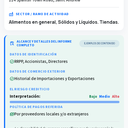
factory
SECTOR / RAMO DE ACTIVIDAD
Alimentos en general, Sólidos y Líquidos. Tiendas.
ALCANCE Y DETALLES DEL INFORME
content_paste_search
EJEMPLOS DE CONTENIDO
COMPLETO
DATOS DE IDENTIFICACIÓN
RRPP, Accionistas, Directores
check_circle
DATOS DE COMERCIO EXTERIOR
Historial de Importaciones y Exportaciones
check_circle
EL RIESGO CREDITICIO
Interpretación:
Bajo
Medio
Alto
POLÍTICA DE PAGOS REFERIDA
Por proveedores locales y/o extranjeros
payments