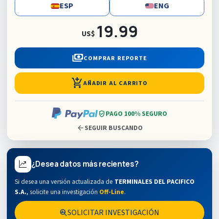
ESP
ENG
19.99
US$
payments
COMPRAR REPORTE
add_shopping_cart
AÑADIR AL CARRITO
verified_user
PAGO 100% SEGURO
arrow_back
SEGUIR BUSCANDO
¿Desea datos más recientes?
Si desea una versión actualizada de
TERMINALES DEL PACIFICO
S.A.
,
solicite una investigación
Off-Line
.
SOLICITAR INVESTIGACIÓN
search_insights