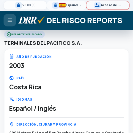
$ 0.00 (0)
Español
Acceso de clientes
DEL RISCO REPORTS
verified
REPORTE VERIFICADO
TERMINALES DEL PACIFICO S.A.
calendar_month
AÑO DE FUNDACIÓN
2003
public
PAÍS
Costa Rica
translate
IDIOMAS
Español / Inglés
location_on
DIRECCIÓN, CIUDAD Y PROVINCIA
800 Metros Este del Bar Rancho Alegre Camino a Quebrada