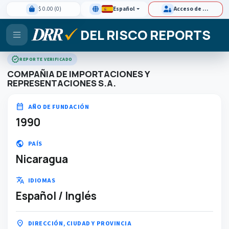
$ 0.00 (0)
Español
Acceso de clientes
DEL RISCO REPORTS
verified
REPORTE VERIFICADO
COMPAÑIA DE IMPORTACIONES Y
REPRESENTACIONES S.A.
calendar_month
AÑO DE FUNDACIÓN
1990
public
PAÍS
Nicaragua
translate
IDIOMAS
Español / Inglés
location_on
DIRECCIÓN, CIUDAD Y PROVINCIA