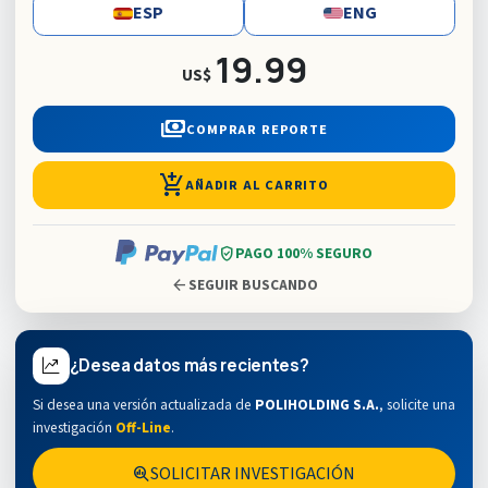
ESP
ENG
19.99
US$
payments
COMPRAR REPORTE
add_shopping_cart
AÑADIR AL CARRITO
verified_user
PAGO 100% SEGURO
arrow_back
SEGUIR BUSCANDO
¿Desea datos más recientes?
Si desea una versión actualizada de
POLIHOLDING S.A.
,
solicite una
investigación
Off-Line
.
SOLICITAR INVESTIGACIÓN
search_insights