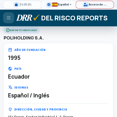
$ 0.00 (0)
Español
Acceso de clientes
DEL RISCO REPORTS
verified
REPORTE VERIFICADO
POLIHOLDING S.A.
calendar_month
AÑO DE FUNDACIÓN
1995
public
PAÍS
Ecuador
translate
IDIOMAS
Español / Inglés
location_on
DIRECCIÓN, CIUDAD Y PROVINCIA
Vía Duran, Sector Industrial 1-2, Duran