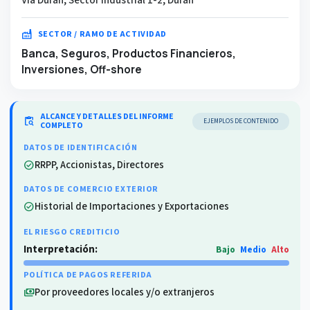
factory
SECTOR / RAMO DE ACTIVIDAD
Banca, Seguros, Productos Financieros,
Inversiones, Off-shore
ALCANCE Y DETALLES DEL INFORME
content_paste_search
EJEMPLOS DE CONTENIDO
COMPLETO
DATOS DE IDENTIFICACIÓN
RRPP, Accionistas, Directores
check_circle
DATOS DE COMERCIO EXTERIOR
Historial de Importaciones y Exportaciones
check_circle
EL RIESGO CREDITICIO
Interpretación:
Bajo
Medio
Alto
POLÍTICA DE PAGOS REFERIDA
Por proveedores locales y/o extranjeros
payments