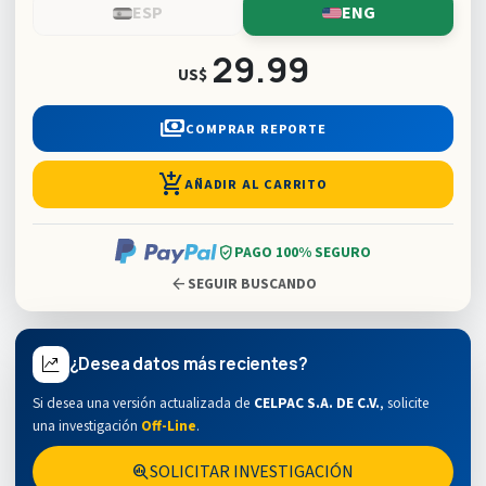
ESP
ENG
29.99
US$
payments
COMPRAR REPORTE
add_shopping_cart
AÑADIR AL CARRITO
verified_user
PAGO 100% SEGURO
arrow_back
SEGUIR BUSCANDO
¿Desea datos más recientes?
Si desea una versión actualizada de
CELPAC S.A. DE C.V.
,
solicite
una investigación
Off-Line
.
SOLICITAR INVESTIGACIÓN
search_insights