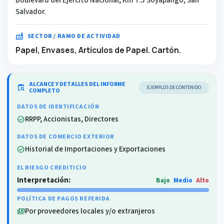
Salvador.
factory
SECTOR / RAMO DE ACTIVIDAD
Papel, Envases, Artículos de Papel. Cartón.
ALCANCE Y DETALLES DEL INFORME
content_paste_search
EJEMPLOS DE CONTENIDO
COMPLETO
DATOS DE IDENTIFICACIÓN
RRPP, Accionistas, Directores
check_circle
DATOS DE COMERCIO EXTERIOR
Historial de Importaciones y Exportaciones
check_circle
EL RIESGO CREDITICIO
Interpretación:
Bajo
Medio
Alto
POLÍTICA DE PAGOS REFERIDA
Por proveedores locales y/o extranjeros
payments