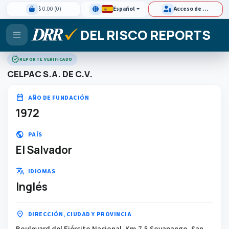
$ 0.00 (0)
Español
Acceso de clientes
DEL RISCO REPORTS
verified
REPORTE VERIFICADO
CELPAC S.A. DE C.V.
calendar_month
AÑO DE FUNDACIÓN
1972
public
PAÍS
El Salvador
translate
IDIOMAS
Inglés
location_on
DIRECCIÓN, CIUDAD Y PROVINCIA
Boulevard del Ejército Nacional, Km 7.5 Soyapango, San