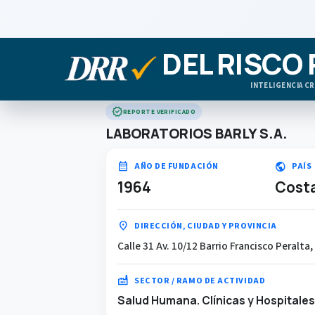
DEL RISCO
INTELIGENCIA CR
verified
REPORTE VERIFICADO
LABORATORIOS BARLY S.A.
calendar_month
public
AÑO DE FUNDACIÓN
PAÍS
1964
Costa
location_on
DIRECCIÓN, CIUDAD Y PROVINCIA
Calle 31 Av. 10/12 Barrio Francisco Peralta,
factory
SECTOR / RAMO DE ACTIVIDAD
Salud Humana. Clínicas y Hospitales