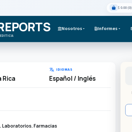
$ 0.00 (0)
 REPORTS
Nosotros
Informes
EDITICIA
translate
IDIOMAS
 Rica
Español / Inglés
. Laboratorios. Farmacias