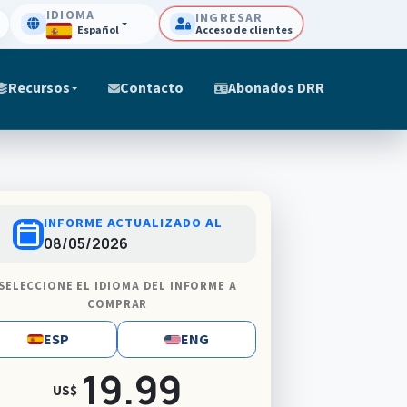
IDIOMA
INGRESAR
Español
Acceso de clientes
Recursos
Contacto
Abonados DRR
INFORME ACTUALIZADO AL
calendar_today
08/05/2026
SELECCIONE EL IDIOMA DEL INFORME A
COMPRAR
ESP
ENG
19.99
US$