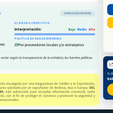
O
EJEMPLOS DE CONTENIDO
EL RIESGO CREDITICIO
Interpretación:
Bajo
Medio
Alto
POLÍTICA DE PAGOS REFERIDA
nes
Por proveedores locales y/o extranjeros
payments
variar según la transparencia de la entidad y las fuentes públicas
Si d
BAR
gación encargada por una Aseguradora de Crédito a la Exportación,
guros solicitada por un exportador de América, Asia o Europa.
DEL
89
, está autorizada para recopilar información comercial, tanto
le, con el fin de proteger el comercio y promover la seguridad y
ternacionales.