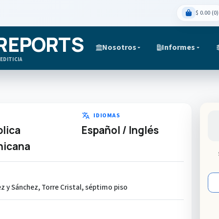
$ 0.00 (0)
 REPORTS
Nosotros
Informes
EDITICIA
translate
IDIOMAS
lica
Español / Inglés
nicana
z y Sánchez, Torre Cristal, séptimo piso