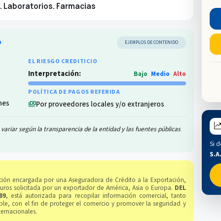
. Laboratorios. Farmacias
O
EJEMPLOS DE CONTENIDO
EL RIESGO CREDITICIO
Interpretación:
Bajo
Medio
Alto
POLÍTICA DE PAGOS REFERIDA
nes
Por proveedores locales y/o extranjeros
payments
variar según la transparencia de la entidad y las fuentes públicas
Si d
S.A
gación encargada por una Aseguradora de Crédito a la Exportación,
guros solicitada por un exportador de América, Asia o Europa.
DEL
89
, está autorizada para recopilar información comercial, tanto
le, con el fin de proteger el comercio y promover la seguridad y
ternacionales.