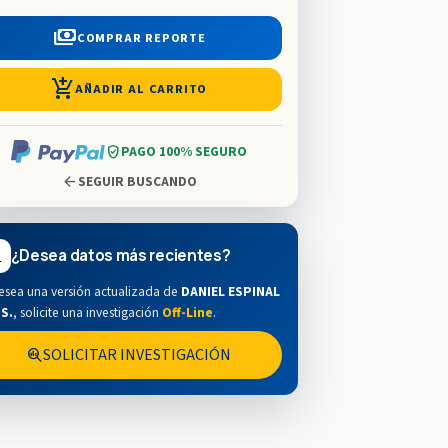
payments
COMPRAR REPORTE
add_shopping_cart
AÑADIR AL CARRITO
verified_user
PAGO 100% SEGURO
arrow_back
SEGUIR BUSCANDO
¿Desea datos más recientes?
esea una versión actualizada de
DANIEL ESPINAL
.S.
,
solicite una investigación
Off-Line
.
SOLICITAR INVESTIGACIÓN
search_insights