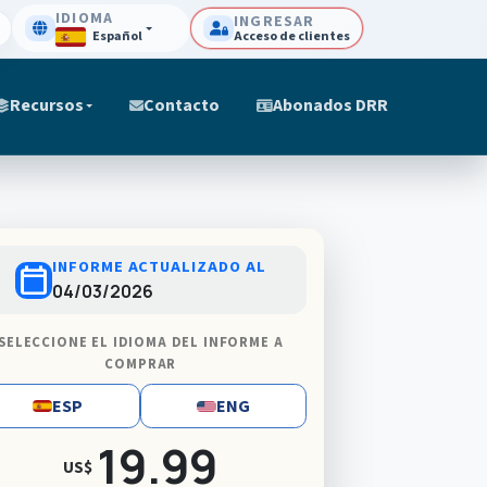
IDIOMA
INGRESAR
Español
Acceso de clientes
Recursos
Contacto
Abonados DRR
INFORME ACTUALIZADO AL
calendar_today
04/03/2026
SELECCIONE EL IDIOMA DEL INFORME A
COMPRAR
ESP
ENG
19.99
US$