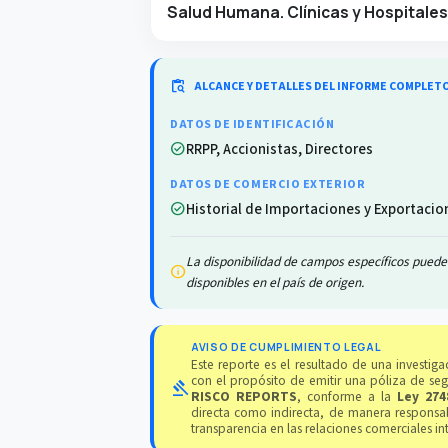
Salud Humana. Clínicas y Hospitales
content_paste_search
ALCANCE Y DETALLES DEL INFORME COMPLET
DATOS DE IDENTIFICACIÓN
RRPP, Accionistas, Directores
check_circle
DATOS DE COMERCIO EXTERIOR
Historial de Importaciones y Exportacio
check_circle
La disponibilidad de campos específicos puede 
info
disponibles en el país de origen.
AVISO DE CUMPLIMIENTO LEGAL
Este reporte es el resultado de una investi
con el propósito de emitir una póliza de se
gavel
RISCO REPORTS
, conforme a la
Ley 274
directa como indirecta, de manera responsab
transparencia en las relaciones comerciales in