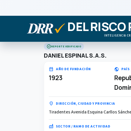
DEL RISCO
INTELIGENCIA CR
verified
REPORTE VERIFICADO
DANIEL ESPINAL S.A.S.
calendar_month
public
AÑO DE FUNDACIÓN
PAÍS
1923
Repub
Domi
location_on
DIRECCIÓN, CIUDAD Y PROVINCIA
Tiradentes Avenida Esquina Carllos Sánche
factory
SECTOR / RAMO DE ACTIVIDAD