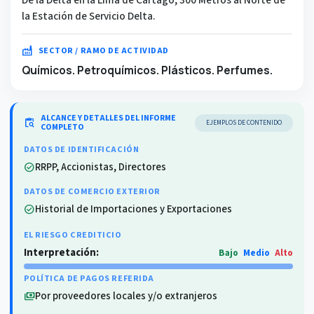
la Estación de Servicio Delta.
factory
SECTOR / RAMO DE ACTIVIDAD
Químicos. Petroquímicos. Plásticos. Perfumes.
ALCANCE Y DETALLES DEL INFORME
content_paste_search
EJEMPLOS DE CONTENIDO
COMPLETO
DATOS DE IDENTIFICACIÓN
RRPP, Accionistas, Directores
check_circle
DATOS DE COMERCIO EXTERIOR
Historial de Importaciones y Exportaciones
check_circle
EL RIESGO CREDITICIO
Interpretación:
Bajo
Medio
Alto
POLÍTICA DE PAGOS REFERIDA
Por proveedores locales y/o extranjeros
payments