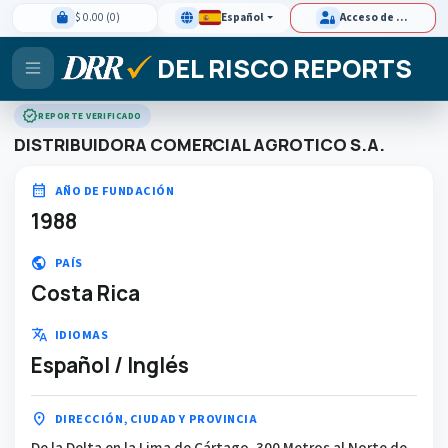
$ 0.00 (0)
Español
Acceso de clientes
DEL RISCO REPORTS
verified
REPORTE VERIFICADO
DISTRIBUIDORA COMERCIAL AGROTICO S.A.
calendar_month
AÑO DE FUNDACIÓN
1988
public
PAÍS
Costa Rica
translate
IDIOMAS
Español / Inglés
location_on
DIRECCIÓN, CIUDAD Y PROVINCIA
De la Delta en la Lima de Cártago, 300 Metros al Norte de