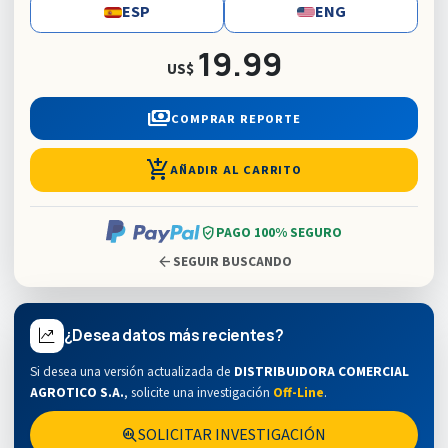
ESP
ENG
19.99
US$
payments
COMPRAR REPORTE
add_shopping_cart
AÑADIR AL CARRITO
verified_user
PAGO 100% SEGURO
arrow_back
SEGUIR BUSCANDO
¿Desea datos más recientes?
Si desea una versión actualizada de
DISTRIBUIDORA COMERCIAL
AGROTICO S.A.
,
solicite una investigación
Off-Line
.
SOLICITAR INVESTIGACIÓN
search_insights