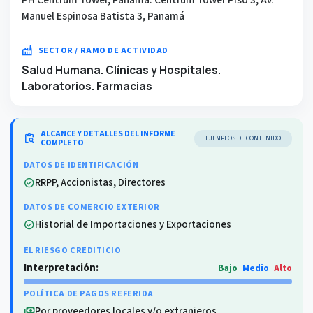
Manuel Espinosa Batista 3, Panamá
factory
SECTOR / RAMO DE ACTIVIDAD
Salud Humana. Clínicas y Hospitales.
Laboratorios. Farmacias
ALCANCE Y DETALLES DEL INFORME
content_paste_search
EJEMPLOS DE CONTENIDO
COMPLETO
DATOS DE IDENTIFICACIÓN
RRPP, Accionistas, Directores
check_circle
DATOS DE COMERCIO EXTERIOR
Historial de Importaciones y Exportaciones
check_circle
EL RIESGO CREDITICIO
Interpretación:
Bajo
Medio
Alto
POLÍTICA DE PAGOS REFERIDA
Por proveedores locales y/o extranjeros
payments