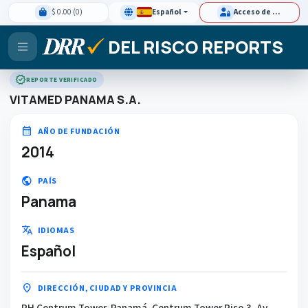
$ 0.00 (0)
Español
Acceso de clientes
DEL RISCO REPORTS
verified
REPORTE VERIFICADO
VITAMED PANAMA S.A.
calendar_month
AÑO DE FUNDACIÓN
2014
public
PAÍS
Panama
translate
IDIOMAS
Español
location_on
DIRECCIÓN, CIUDAD Y PROVINCIA
PH Centrum Tower, Panamá. Centrum Tower Piso 3, Av.