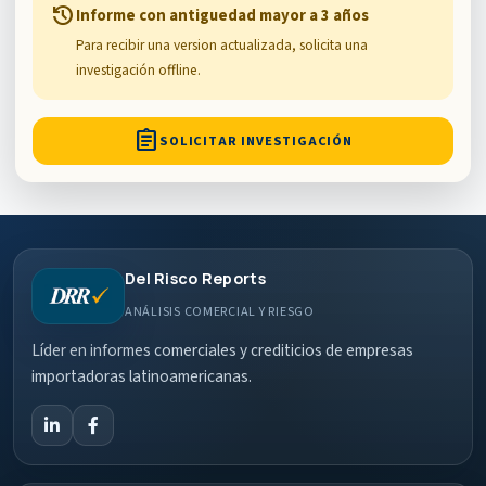
history
Informe con antiguedad mayor a 3 años
Para recibir una version actualizada, solicita una
investigación offline.
assignment
SOLICITAR INVESTIGACIÓN
Del Risco Reports
ANÁLISIS COMERCIAL Y RIESGO
Líder en informes comerciales y crediticios de empresas
importadoras latinoamericanas.