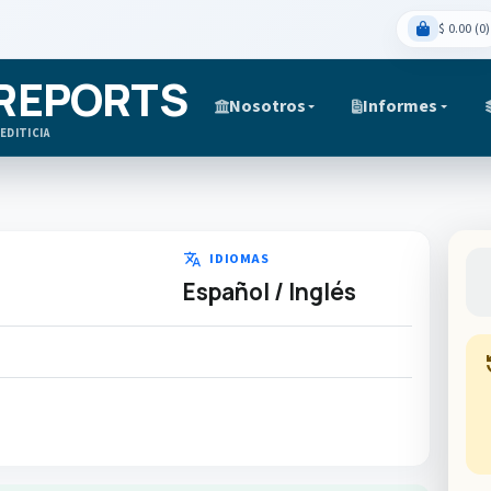
$ 0.00 (0)
 REPORTS
Nosotros
Informes
EDITICIA
translate
IDIOMAS
Español / Inglés
hi