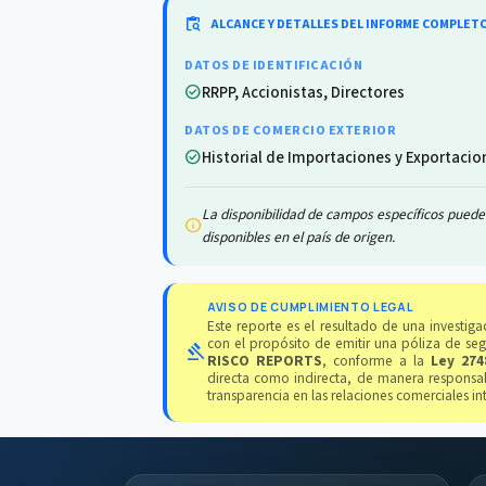
content_paste_search
ALCANCE Y DETALLES DEL INFORME COMPLET
DATOS DE IDENTIFICACIÓN
RRPP, Accionistas, Directores
check_circle
DATOS DE COMERCIO EXTERIOR
Historial de Importaciones y Exportacio
check_circle
La disponibilidad de campos específicos puede 
info
disponibles en el país de origen.
AVISO DE CUMPLIMIENTO LEGAL
Este reporte es el resultado de una investi
con el propósito de emitir una póliza de se
gavel
RISCO REPORTS
, conforme a la
Ley 274
directa como indirecta, de manera responsab
transparencia en las relaciones comerciales in