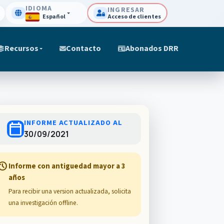
IDIOMA
INGRESAR
Español
Acceso de clientes
Recursos
Contacto
Abonados DRR
INFORME ACTUALIZADO AL
calendar_today
30/09/2021
story
Informe con antiguedad mayor a 3
años
Para recibir una version actualizada, solicita
una investigación offline.