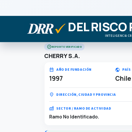
DEL RISCO
INTELIGENCIA CR
verified
REPORTE VERIFICADO
CHERRY S.A.
calendar_month
public
AÑO DE FUNDACIÓN
PAÍS
1997
Chile
location_on
DIRECCIÓN, CIUDAD Y PROVINCIA
factory
SECTOR / RAMO DE ACTIVIDAD
Ramo No Identificado.