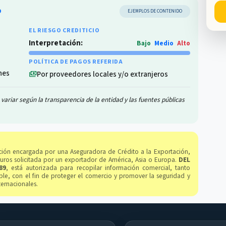
O
EJEMPLOS DE CONTENIDO
EL RIESGO CREDITICIO
Interpretación:
Bajo
Medio
Alto
POLÍTICA DE PAGOS REFERIDA
nes
Por proveedores locales y/o extranjeros
payments
variar según la transparencia de la entidad y las fuentes públicas
gación encargada por una Aseguradora de Crédito a la Exportación,
guros solicitada por un exportador de América, Asia o Europa.
DEL
89
, está autorizada para recopilar información comercial, tanto
le, con el fin de proteger el comercio y promover la seguridad y
ternacionales.