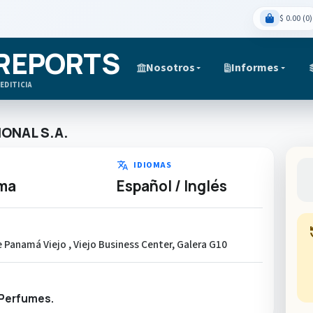
$ 0.00 (0)
 REPORTS
Nosotros
Informes
EDITICIA
ONAL S.A.
translate
IDIOMAS
ma
Español / Inglés
hi
Panamá Viejo , Viejo Business Center, Galera G10
 Perfumes.