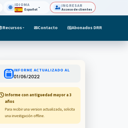
IDIOMA
INGRESAR
Español
Acceso de clientes
Recursos
Contacto
Abonados DRR
INFORME ACTUALIZADO AL
calendar_today
01/06/2022
story
Informe con antiguedad mayor a 3
años
Para recibir una version actualizada, solicita
una investigación offline.