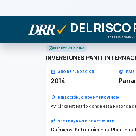
DEL RISCO
INTELIGENCIA CR
verified
REPORTE VERIFICADO
INVERSIONES PANIT INTERNACI
calendar_month
public
AÑO DE FUNDACIÓN
PAÍS
2014
Pana
location_on
DIRECCIÓN, CIUDAD Y PROVINCIA
Av. Cincuentenario donde esta Rotonda de 
factory
SECTOR / RAMO DE ACTIVIDAD
Químicos. Petroquímicos. Plásticos.