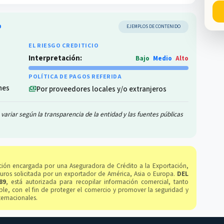
O
EJEMPLOS DE CONTENIDO
EL RIESGO CREDITICIO
Interpretación:
Bajo
Medio
Alto
POLÍTICA DE PAGOS REFERIDA
nes
Por proveedores locales y/o extranjeros
payments
variar según la transparencia de la entidad y las fuentes públicas
gación encargada por una Aseguradora de Crédito a la Exportación,
guros solicitada por un exportador de América, Asia o Europa.
DEL
89
, está autorizada para recopilar información comercial, tanto
le, con el fin de proteger el comercio y promover la seguridad y
ternacionales.