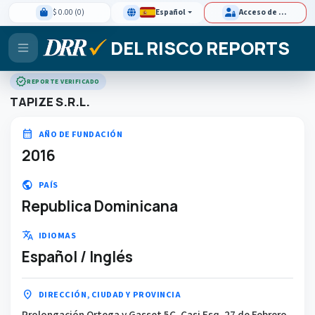
$ 0.00 (0)
Español
Acceso de clientes
DEL RISCO REPORTS
verified
REPORTE VERIFICADO
TAPIZE S.R.L.
calendar_month
AÑO DE FUNDACIÓN
2016
public
PAÍS
Republica Dominicana
translate
IDIOMAS
Español / Inglés
location_on
DIRECCIÓN, CIUDAD Y PROVINCIA
Prolongación Ortega y Gasset 5C, Casi Esq. 27 de Febrero,