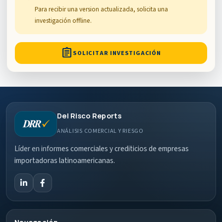
Para recibir una version actualizada, solicita una
investigación offline.
assignment
SOLICITAR INVESTIGACIÓN
Del Risco Reports
ANÁLISIS COMERCIAL Y RIESGO
Líder en informes comerciales y crediticios de empresas
importadoras latinoamericanas.