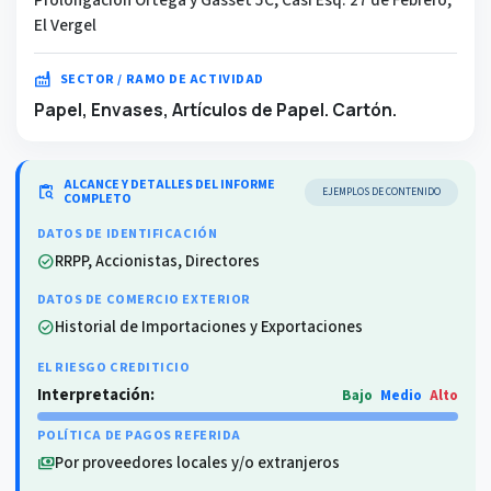
El Vergel
factory
SECTOR / RAMO DE ACTIVIDAD
Papel, Envases, Artículos de Papel. Cartón.
ALCANCE Y DETALLES DEL INFORME
content_paste_search
EJEMPLOS DE CONTENIDO
COMPLETO
DATOS DE IDENTIFICACIÓN
RRPP, Accionistas, Directores
check_circle
DATOS DE COMERCIO EXTERIOR
Historial de Importaciones y Exportaciones
check_circle
EL RIESGO CREDITICIO
Interpretación:
Bajo
Medio
Alto
POLÍTICA DE PAGOS REFERIDA
Por proveedores locales y/o extranjeros
payments