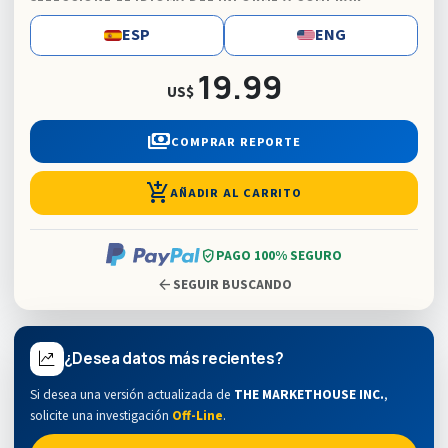
ESP
ENG
19.99
US$
payments
COMPRAR REPORTE
add_shopping_cart
AÑADIR AL CARRITO
verified_user
PAGO 100% SEGURO
arrow_back
SEGUIR BUSCANDO
¿Desea datos más recientes?
Si desea una versión actualizada de
THE MARKETHOUSE INC.
,
solicite una investigación
Off-Line
.