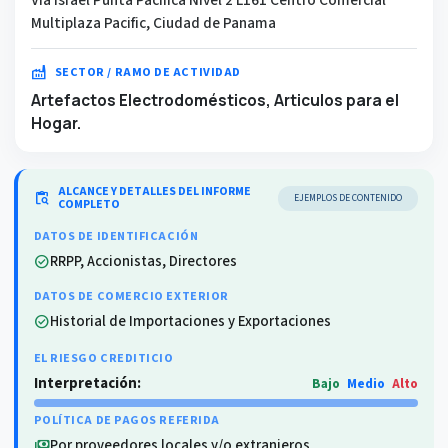
Multiplaza Pacific, Ciudad de Panama
factory
SECTOR / RAMO DE ACTIVIDAD
Artefactos Electrodomésticos, Articulos para el
Hogar.
ALCANCE Y DETALLES DEL INFORME
content_paste_search
EJEMPLOS DE CONTENIDO
COMPLETO
DATOS DE IDENTIFICACIÓN
RRPP, Accionistas, Directores
check_circle
DATOS DE COMERCIO EXTERIOR
Historial de Importaciones y Exportaciones
check_circle
EL RIESGO CREDITICIO
Interpretación:
Bajo
Medio
Alto
POLÍTICA DE PAGOS REFERIDA
Por proveedores locales y/o extranjeros
payments