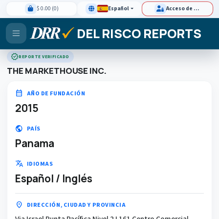
$ 0.00 (0)
Español
Acceso de clientes
DEL RISCO REPORTS
verified
REPORTE VERIFICADO
THE MARKETHOUSE INC.
calendar_month
AÑO DE FUNDACIÓN
2015
public
PAÍS
Panama
translate
IDIOMAS
Español / Inglés
location_on
DIRECCIÓN, CIUDAD Y PROVINCIA
Via Israel Punta Pacífica Nivel 2 L161 Centro Comercial