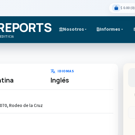
$ 0.00 (0)
 REPORTS
Nosotros
Informes
EDITICIA
translate
IDIOMAS
tina
Inglés
6070, Rodeo de la Cruz