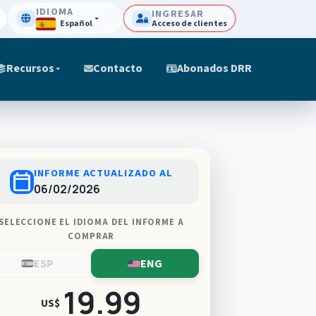
IDIOMA
INGRESAR
Español
Acceso de clientes
Recursos
Contacto
Abonados DRR
INFORME ACTUALIZADO AL
calendar_today
06/02/2026
SELECCIONE EL IDIOMA DEL INFORME A
COMPRAR
ESP
ENG
19.99
US$