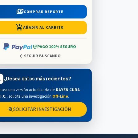
payments
COMPRAR REPORTE
add_shopping_cart
AÑADIR AL CARRITO
verified_user
PAGO 100% SEGURO
arrow_back
SEGUIR BUSCANDO
¿Desea datos más recientes?
esea una versión actualizada de
RAYEN CURA
I.C.
,
solicite una investigación
Off-Line
.
SOLICITAR INVESTIGACIÓN
search_insights