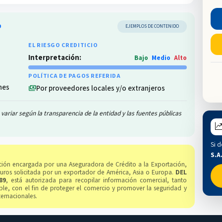
O
EJEMPLOS DE CONTENIDO
EL RIESGO CREDITICIO
Interpretación:
Bajo
Medio
Alto
POLÍTICA DE PAGOS REFERIDA
nes
Por proveedores locales y/o extranjeros
payments
variar según la transparencia de la entidad y las fuentes públicas
Si d
S.A.
gación encargada por una Aseguradora de Crédito a la Exportación,
guros solicitada por un exportador de América, Asia o Europa.
DEL
89
, está autorizada para recopilar información comercial, tanto
le, con el fin de proteger el comercio y promover la seguridad y
ternacionales.