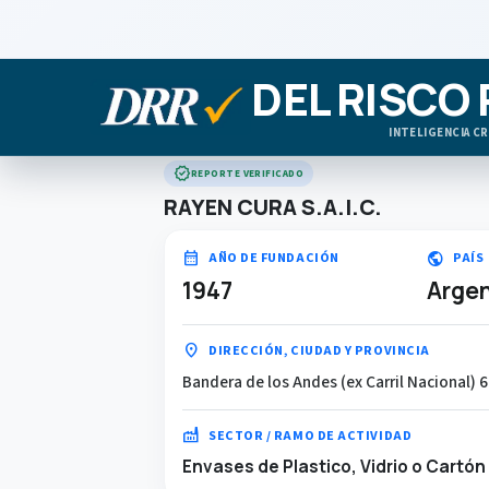
DEL RISCO
INTELIGENCIA CR
verified
REPORTE VERIFICADO
RAYEN CURA S.A.I.C.
calendar_month
public
AÑO DE FUNDACIÓN
PAÍS
1947
Argen
location_on
DIRECCIÓN, CIUDAD Y PROVINCIA
Bandera de los Andes (ex Carril Nacional) 
factory
SECTOR / RAMO DE ACTIVIDAD
Envases de Plastico, Vidrio o Cartón