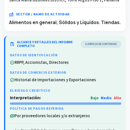
factory
SECTOR / RAMO DE ACTIVIDAD
Alimentos en general, Sólidos y Líquidos. Tiendas.
ALCANCE Y DETALLES DEL INFORME
content_paste_search
EJEMPLOS DE CONTENIDO
COMPLETO
DATOS DE IDENTIFICACIÓN
RRPP, Accionistas, Directores
check_circle
DATOS DE COMERCIO EXTERIOR
Historial de Importaciones y Exportaciones
check_circle
EL RIESGO CREDITICIO
Interpretación:
Bajo
Medio
Alto
POLÍTICA DE PAGOS REFERIDA
Por proveedores locales y/o extranjeros
payments