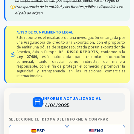
La disponibilidad de campos específicos puede variar según la
info
transparencia de la entidad y las fuentes públicas disponibles en
el país de origen.
AVISO DE CUMPLIMIENTO LEGAL
Este reporte es el resultado de una investigación encargada por
una Aseguradora de Crédito a la Exportación, con el propósito
de emitir una póliza de seguros solicitada por un exportador de
América, Asia o Europa.
DEL RISCO REPORTS
, conforme a la
gavel
Ley 27489
, está autorizada para recopilar información
comercial, tanto directa como indirecta, de manera
responsable, con el fin de proteger el comercio y promover la
seguridad y transparencia en las relaciones comerciales
internacionales.
INFORME ACTUALIZADO AL
calendar_today
14/04/2025
SELECCIONE EL IDIOMA DEL INFORME A COMPRAR
ESP
ENG