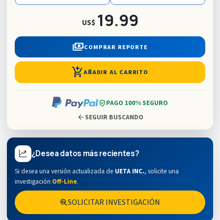
19.99
US$
payments
COMPRAR REPORTE
add_shopping_cart
AÑADIR AL CARRITO
verified_user
PAGO 100% SEGURO
arrow_back
SEGUIR BUSCANDO
¿Desea datos más recientes?
Si desea una versión actualizada de
UETA INC.
,
solicite una
investigación
Off-Line
.
SOLICITAR INVESTIGACIÓN
search_insights