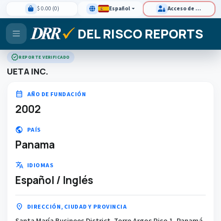
$ 0.00 (0)
Español
Acceso de clientes
DEL RISCO REPORTS
verified
REPORTE VERIFICADO
UETA INC.
calendar_month
AÑO DE FUNDACIÓN
2002
public
PAÍS
Panama
translate
IDIOMAS
Español / Inglés
location_on
DIRECCIÓN, CIUDAD Y PROVINCIA
Santa María Businees District, Torre Argos Piso 1, Panamá