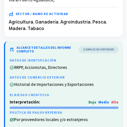
factory
SECTOR / RAMO DE ACTIVIDAD
Agricultura. Ganadería. Agroindustria. Pesca.
Madera. Tabaco
ALCANCE Y DETALLES DEL INFORME
content_paste_search
EJEMPLOS DE CONTENIDO
COMPLETO
DATOS DE IDENTIFICACIÓN
RRPP, Accionistas, Directores
check_circle
DATOS DE COMERCIO EXTERIOR
Historial de Importaciones y Exportaciones
check_circle
EL RIESGO CREDITICIO
Interpretación:
Bajo
Medio
Alto
POLÍTICA DE PAGOS REFERIDA
Por proveedores locales y/o extranjeros
payments