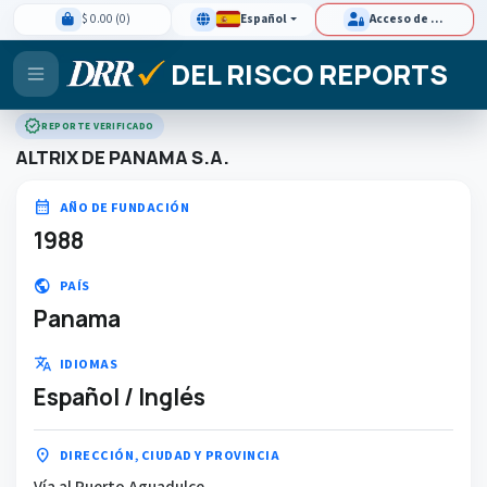
$ 0.00 (0)
Español
Acceso de clientes
DEL RISCO REPORTS
verified
REPORTE VERIFICADO
ALTRIX DE PANAMA S.A.
calendar_month
AÑO DE FUNDACIÓN
1988
public
PAÍS
Panama
translate
IDIOMAS
Español / Inglés
location_on
DIRECCIÓN, CIUDAD Y PROVINCIA
Vía al Puerto Aguadulce,