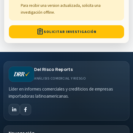
Para recibir una version actualizada, solicita una
investigación offline.
assignment
SOLICITAR INVESTIGACIÓN
Del Risco Reports
ANÁLISIS COMERCIAL Y RIESGO
Líder en informes comerciales y crediticios de empresas
importadoras latinoamericanas.