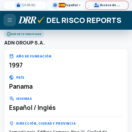
$ 0.00 (0)
Español
Acceso de clientes
DEL RISCO REPORTS
verified
REPORTE VERIFICADO
ADN GROUP S.A.
calendar_month
AÑO DE FUNDACIÓN
1997
public
PAÍS
Panama
translate
IDIOMAS
Español / Inglés
location_on
DIRECCIÓN, CIUDAD Y PROVINCIA
Samuel Lewis, Edificio Comosa, Piso 21, Ciudad de