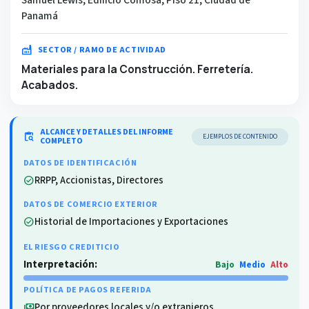
Panamá
factory
SECTOR / RAMO DE ACTIVIDAD
Materiales para la Construcción. Ferretería.
Acabados.
ALCANCE Y DETALLES DEL INFORME
content_paste_search
EJEMPLOS DE CONTENIDO
COMPLETO
DATOS DE IDENTIFICACIÓN
RRPP, Accionistas, Directores
check_circle
DATOS DE COMERCIO EXTERIOR
Historial de Importaciones y Exportaciones
check_circle
EL RIESGO CREDITICIO
Interpretación:
Bajo
Medio
Alto
POLÍTICA DE PAGOS REFERIDA
Por proveedores locales y/o extranjeros
payments