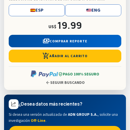
ESP
ENG
19.99
US$
payments
COMPRAR REPORTE
add_shopping_cart
AÑADIR AL CARRITO
verified_user
PAGO 100% SEGURO
arrow_back
SEGUIR BUSCANDO
¿Desea datos más recientes?
Si desea una versión actualizada de
ADN GROUP S.A.
,
solicite una
investigación
Off-Line
.