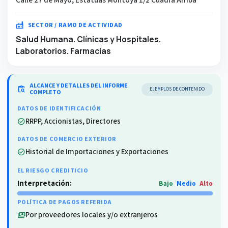
factory
SECTOR / RAMO DE ACTIVIDAD
Salud Humana. Clínicas y Hospitales.
Laboratorios. Farmacias
ALCANCE Y DETALLES DEL INFORME
content_paste_search
EJEMPLOS DE CONTENIDO
COMPLETO
DATOS DE IDENTIFICACIÓN
RRPP, Accionistas, Directores
check_circle
DATOS DE COMERCIO EXTERIOR
Historial de Importaciones y Exportaciones
check_circle
EL RIESGO CREDITICIO
Interpretación:
Bajo
Medio
Alto
POLÍTICA DE PAGOS REFERIDA
Por proveedores locales y/o extranjeros
payments