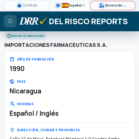
$ 0.00 (0)
Español
Acceso de clientes
DEL RISCO REPORTS
verified
REPORTE VERIFICADO
IMPORTACIONES FARMACEUTICAS S.A.
calendar_month
AÑO DE FUNDACIÓN
1990
public
PAÍS
Nicaragua
translate
IDIOMAS
Español / Inglés
location_on
DIRECCIÓN, CIUDAD Y PROVINCIA
Calle 27 de Mayo, Estatuas Montoya 1/2 Cuadra Arriba