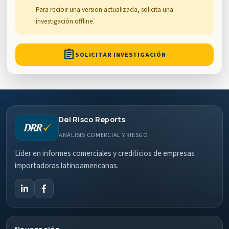
Para recibir una version actualizada, solicita una
investigación offline.
assignment
SOLICITAR INVESTIGACIÓN
Del Risco Reports
ANÁLISIS COMERCIAL Y RIESGO
Líder en informes comerciales y crediticios de empresas
importadoras latinoamericanas.