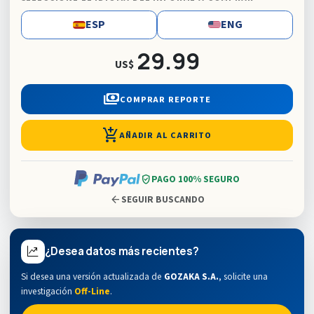
ESP
ENG
29.99
US$
payments
COMPRAR REPORTE
add_shopping_cart
AÑADIR AL CARRITO
verified_user
PAGO 100% SEGURO
arrow_back
SEGUIR BUSCANDO
¿Desea datos más recientes?
Si desea una versión actualizada de
GOZAKA S.A.
,
solicite una
investigación
Off-Line
.