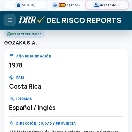
$ 0.00 (0)
Español
Acceso de clientes
DEL RISCO REPORTS
verified
REPORTE VERIFICADO
GOZAKA S.A.
calendar_month
AÑO DE FUNDACIÓN
1978
public
PAÍS
Costa Rica
translate
IDIOMAS
Español / Inglés
location_on
DIRECCIÓN, CIUDAD Y PROVINCIA
150 Metros Oeste del Banco Nacional, sobre la Carretera