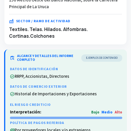
Principal de La Uruca
factory
SECTOR / RAMO DE ACTIVIDAD
Textiles. Telas. Hilados. Alfombras.
Cortinas.Colchones
ALCANCE Y DETALLES DEL INFORME
content_paste_search
EJEMPLOS DE CONTENIDO
COMPLETO
DATOS DE IDENTIFICACIÓN
RRPP, Accionistas, Directores
check_circle
DATOS DE COMERCIO EXTERIOR
Historial de Importaciones y Exportaciones
check_circle
EL RIESGO CREDITICIO
Interpretación:
Bajo
Medio
Alto
POLÍTICA DE PAGOS REFERIDA
Por proveedores locales y/o extranjeros
payments