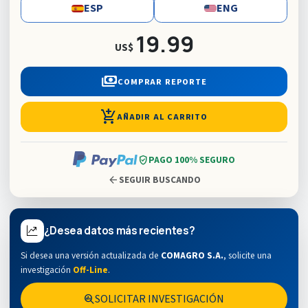
ESP
ENG
19.99
US$
payments
COMPRAR REPORTE
add_shopping_cart
AÑADIR AL CARRITO
verified_user
PAGO 100% SEGURO
arrow_back
SEGUIR BUSCANDO
¿Desea datos más recientes?
Si desea una versión actualizada de
COMAGRO S.A.
,
solicite una
investigación
Off-Line
.
SOLICITAR INVESTIGACIÓN
search_insights