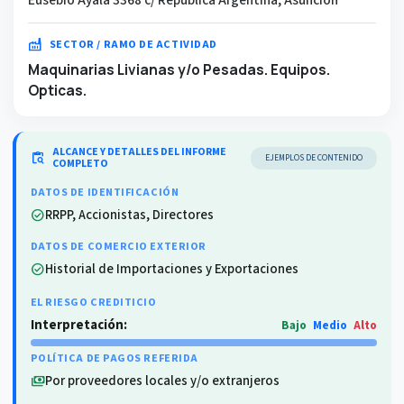
factory
SECTOR / RAMO DE ACTIVIDAD
Maquinarias Livianas y/o Pesadas. Equipos.
Opticas.
ALCANCE Y DETALLES DEL INFORME
content_paste_search
EJEMPLOS DE CONTENIDO
COMPLETO
DATOS DE IDENTIFICACIÓN
RRPP, Accionistas, Directores
check_circle
DATOS DE COMERCIO EXTERIOR
Historial de Importaciones y Exportaciones
check_circle
EL RIESGO CREDITICIO
Interpretación:
Bajo
Medio
Alto
POLÍTICA DE PAGOS REFERIDA
Por proveedores locales y/o extranjeros
payments