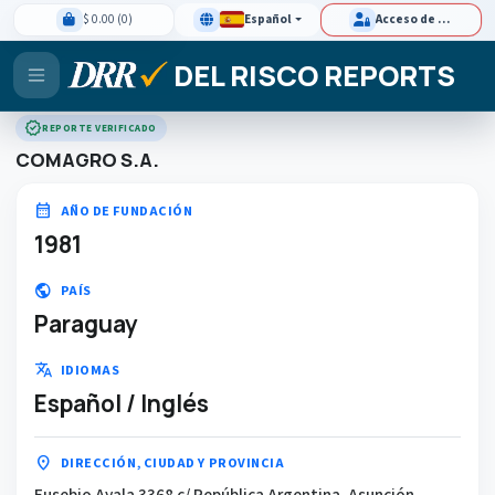
$ 0.00 (0)
Español
Acceso de clientes
DEL RISCO REPORTS
verified
REPORTE VERIFICADO
COMAGRO S.A.
calendar_month
AÑO DE FUNDACIÓN
1981
public
PAÍS
Paraguay
translate
IDIOMAS
Español / Inglés
location_on
DIRECCIÓN, CIUDAD Y PROVINCIA
Eusebio Ayala 3368 c/ República Argentina, Asunción