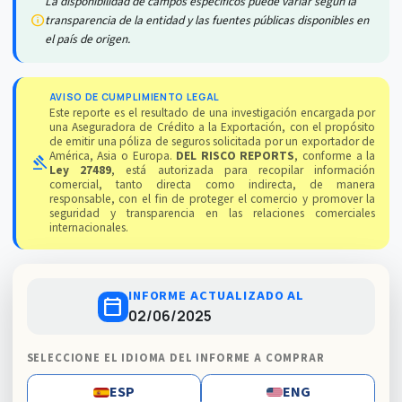
La disponibilidad de campos específicos puede variar según la
info
transparencia de la entidad y las fuentes públicas disponibles en
el país de origen.
AVISO DE CUMPLIMIENTO LEGAL
Este reporte es el resultado de una investigación encargada por
una Aseguradora de Crédito a la Exportación, con el propósito
de emitir una póliza de seguros solicitada por un exportador de
América, Asia o Europa.
DEL RISCO REPORTS
, conforme a la
gavel
Ley 27489
, está autorizada para recopilar información
comercial, tanto directa como indirecta, de manera
responsable, con el fin de proteger el comercio y promover la
seguridad y transparencia en las relaciones comerciales
internacionales.
INFORME ACTUALIZADO AL
calendar_today
02/06/2025
SELECCIONE EL IDIOMA DEL INFORME A COMPRAR
ESP
ENG