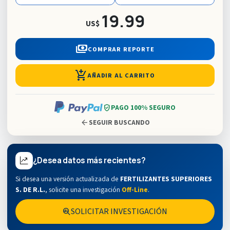
19.99
US$
payments
COMPRAR REPORTE
add_shopping_cart
AÑADIR AL CARRITO
verified_user
PAGO 100% SEGURO
arrow_back
SEGUIR BUSCANDO
¿Desea datos más recientes?
Si desea una versión actualizada de
FERTILIZANTES SUPERIORES
S. DE R.L.
,
solicite una investigación
Off-Line
.
SOLICITAR INVESTIGACIÓN
search_insights