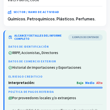
factory
SECTOR / RAMO DE ACTIVIDAD
Químicos. Petroquímicos. Plásticos. Perfumes.
ALCANCE Y DETALLES DEL INFORME
content_paste_search
EJEMPLOS DE CONTENIDO
COMPLETO
DATOS DE IDENTIFICACIÓN
RRPP, Accionistas, Directores
check_circle
DATOS DE COMERCIO EXTERIOR
Historial de Importaciones y Exportaciones
check_circle
EL RIESGO CREDITICIO
Interpretación:
Bajo
Medio
Alto
POLÍTICA DE PAGOS REFERIDA
Por proveedores locales y/o extranjeros
payments