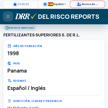
$ 0.00 (0)
Español
Acceso de clientes
DEL RISCO REPORTS
verified
REPORTE VERIFICADO
FERTILIZANTES SUPERIORES S. DE R.L.
calendar_month
AÑO DE FUNDACIÓN
1998
public
PAÍS
Panama
translate
IDIOMAS
Español / Inglés
location_on
DIRECCIÓN, CIUDAD Y PROVINCIA
Vía El Puerto, Coclé