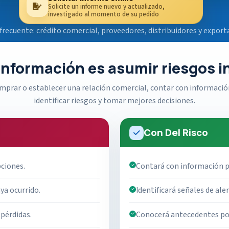
Solicite un informe nuevo y actualizado,
investigado al momento de su pedido
frecuente: crédito comercial, proveedores, distribuidores y export
 información es asumir riesgos 
omprar o establecer una relación comercial, contar con informació
identificar riesgos y tomar mejores decisiones.
Con Del Risco
pciones.
Contará con información p
ya ocurrido.
Identificará señales de ale
 pérdidas.
Conocerá antecedentes pos