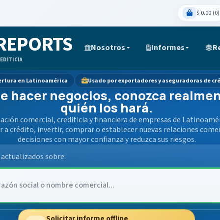
$ 0.00 (0)
 REPORTS
Nosotros
Informes
R
EDITICIA
rtura en Latinoamérica
Usado por exportadores y aseguradoras de cr
e hacer negocios, conozca realme
quién los hará.
ción comercial, crediticia y financiera de empresas de Latinoaméri
r a crédito, invertir, comprar o establecer nuevas relaciones come
decisiones con mayor confianza y reduzca sus riesgos.
actualizados sobre:
Solicitar informe offline