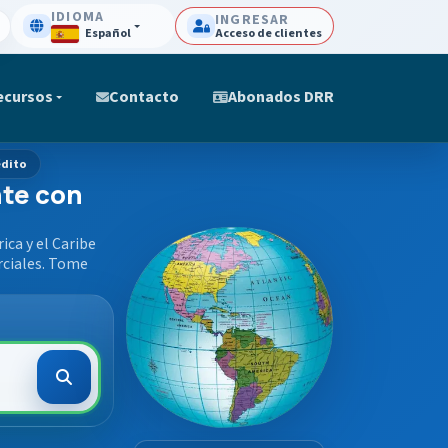
IDIOMA
INGRESAR
Español
Acceso de clientes
ecursos
Contacto
Abonados DRR
édito
nte con
ca y el Caribe
rciales. Tome