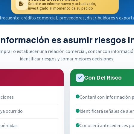
Solicite un informe nuevo y actualizado,
investigado al momento de su pedido
frecuente: crédito comercial, proveedores, distribuidores y export
 información es asumir riesgos 
omprar o establecer una relación comercial, contar con informació
identificar riesgos y tomar mejores decisiones.
Con Del Risco
pciones.
Contará con información p
ya ocurrido.
Identificará señales de ale
 pérdidas.
Conocerá antecedentes pos