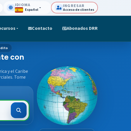
IDIOMA
INGRESAR
Español
Acceso de clientes
ecursos
Contacto
Abonados DRR
édito
nte con
ca y el Caribe
rciales. Tome