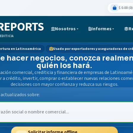
$ 0.00 (0)
 REPORTS
Nosotros
Informes
R
EDITICIA
rtura en Latinoamérica
Usado por exportadores y aseguradoras de cr
e hacer negocios, conozca realme
quién los hará.
ción comercial, crediticia y financiera de empresas de Latinoaméri
r a crédito, invertir, comprar o establecer nuevas relaciones come
decisiones con mayor confianza y reduzca sus riesgos.
actualizados sobre:
Solicitar informe offline